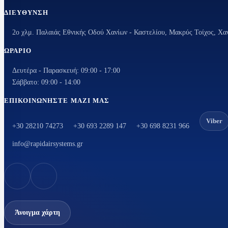
ΔΙΕΎΘΥΝΣΗ
ΨΥ
ΨΥΚΤΙΚΆ ΑΝΤ
2ο χλμ. Παλαιάς Εθνικής Οδού Χανίων - Καστελίου, Μακρύς Τοίχος, Χα
ΕΞΑΡΤΉΜΑΤΑ
ΩΡΆΡΙΟ
Ανεμιστήρες ψυγ
κλιματιστικών
Δευτέρα - Παρασκευή: 09:00 - 17:00
Ανεμιστήρες
Σάββατο: 09:00 - 14:00
Ανεμιστήρε
ΕΠΙΚΟΙΝΩΝΉΣΤΕ ΜΑΖΊ ΜΑΣ
Ανεμιστήρε
Viber
Μοτερ ανεμ
+30 28210 74273
+30 693 2289 147
+30 698 8231 966
κλιματιστικ
info@rapidairsystems.gr
Φτερά αλου
Φτερωτή αν
no frost
Βάνες ball valv
Βάσεις κλιματι
Άνοιγμα χάρτη
Δείκτες ροής υγ