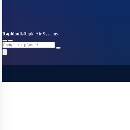
Εκτονωτικές βα
Ηλεκτρονικ
βαλβίδες
Θερμοεκτον
Rapidoulis
Rapid Air Systems
Orifice εκτ
Εύκαμπτα - Flex
Θερμοστάτες
Μαγνητικές βαλ
Πηνία ηλεκτρομ
Πιεσοστάτες
Σιλικόνες - σφρ
Συμπιεστές ψυγ
κλιματιστικών
Τριχοειδής συν
Φίλτρα αφύγρα
Ψυκτικά εξαρτή
Ψυκτικά εργαλε