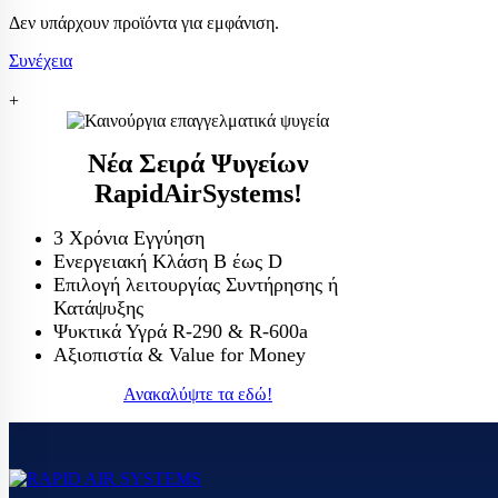
Χατκον
Δεν υπάρχουν προϊόντα για εμφάνιση.
Ισοθερμικά κιβ
ΨΥΓ
Thermobox
Συνέχεια
ΨΥΓ
+
ΨΥΓ
Νέα Σειρά Ψυγείων
ΨΥΓ
RapidAirSystems!
ΠΑΓΟΜΗΧΑΝ
ΨΥΓ
Μηχανές παγοκ
3 Χρόνια Εγγύηση
Ενεργειακή Κλάση Β έως D
Μηχανή παγοτρ
ΨΥΓ
Επιλογή λειτουργίας Συντήρησης ή
Κατάψυξης
ΨΥΓ
Ψυκτικά Υγρά R-290 & R-600a
Επ
Αξιοπιστία & Value for Money
Επ
Ανακαλύψτε τα εδώ!
ΨΥΓ
ΨΥΓ