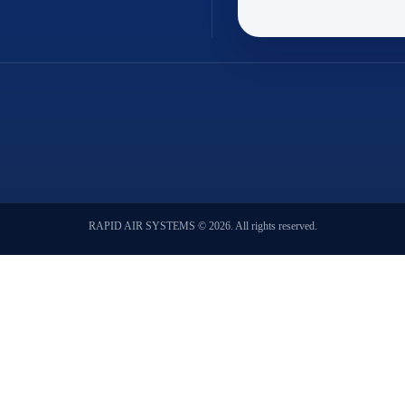
λβίδες
Τρόλε
ές εκτονωτικές
ωτικές βαλβίδες
ονωτικής βαλβίδας
ible
βίδες
αγνητικής βαλβίδας
RAPID AIR SYSTEMS © 2026. All rights reserved.
αγιστικά
είων - συμπιεστές
δέσμοι
νσης ψυγείων
ματα
ία