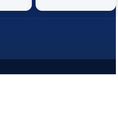
ϊ μεταφοράς