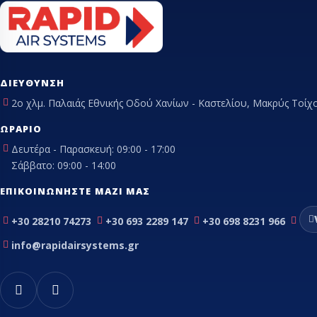
Θερμοεκτον
βαλβίδες
Orifice εκτ
βαλβίδας
ΔΙΕΎΘΥΝΣΗ
Εύκαμπτα - Fle
2ο χλμ. Παλαιάς Εθνικής Οδού Χανίων - Καστελίου, Μακρύς Τοίχο
Θερμοστάτες
Μαγνητικές β
ΩΡΆΡΙΟ
Πηνία ηλεκτρ
Δευτέρα - Παρασκευή: 09:00 - 17:00
βαλβίδας
Σάββατο: 09:00 - 14:00
Πιεσοστάτες
Σιλικόνες - σ
ΕΠΙΚΟΙΝΩΝΉΣΤΕ ΜΑΖΊ ΜΑΣ
Συμπιεστές ψ
συμπιεστές κ
+30 28210 74273
+30 693 2289 147
+30 698 8231 966
Τριχοειδής σ
info@rapidairsystems.gr
Φίλτρα αφύγ
ψυγείων
Ψυκτικά εξαρ
Ψυκτικά εργα