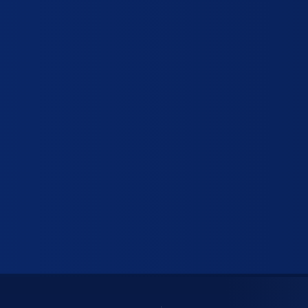
Αεροκουρτίνες
ψυγείων -
Διάφορα
Ανεμιστήρες
κλιματιστικών
Κάδοι α
Απορροφητήρες μονής
ς αξονικοί
Πίνακας 
αναρρόφησης
ς πλακέ
Ραφιέρε
Εξαεριστήρες
ς
Ρούχα Ε
Στεγνωτήρες χεριών
κοί
Σκεύη
ιστήρα
Καλάθι
λιματιστικού -
Λαμαρί
Λεκανά
μινίου
Σχάρες
εμιστήρα
frost
Τραπέζια
τραπεζι
ve
Επιφάν
τιστικών
Τραπέ
 υγρού
Τρόλεϊ 
βαλβίδες
ές
ς βαλβίδες