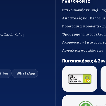
ΠΛΗΡΟΦΟΡΊΕΣ
ωτικές
Επικοινωνήστε μαζί μας
ονωτικής
Αποστολές και Πληρωμέ
Προστασία προσωπικών
xible
Όροι χρήσης ιστοσελίδα
ς, Χανιά, Κρήτη
αλβίδες
Ακυρώσεις - Επιστροφές
ομαγνητικής
Ασφάλεια συναλλαγών
Πιστοποιήσεις & Συν
φραγιστικά
υγείων -
Viber
WhatsApp
λιματιστικών
υνδέσμοι
ρανσης
τήματα
λεία