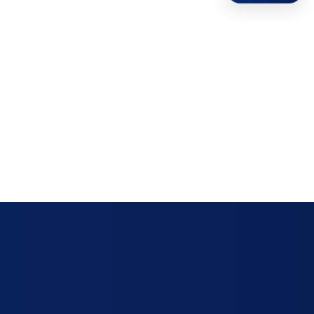
ΥΝΤΉΡΗΣΗΣ
οκόφτες
ΕΣ ΝΕΡΟΎ
ΧΑΤΚΟΝ
φτες - Κόφτες
ΑΛΆΜΩΝ
ών
ΖΙΑ ΕΡΓΑΣΊΑΣ
ΙΣΟΘΕΡΜΙΚΆ ΚΙΒΏΤΙΑ ΜΕΤΑΦΟΡΆΣ - THERMOBOX
ΑΤΑ ΚΑΦΈ- ΜΠΆΡ
ΨΥΚΤΙΚΆ ΜΗΧΑΝΉΜΑΤΑ
ΟΡΕΣ ΑΝΟΞΕΊΔΩΤΕΣ ΚΑΤΑΣΚΕΥΈΣ
ωτές
Εξατμιστές ψυκτικών
θαλάμων
ες
Συμπυκνωτές - Condensers
ες
Συμπυκνωτικές μονάδες
ηχανές -
τές Ποτών Χυμών
Ψυκτικά συγκροτήματα -
multi
ες
 καφέ
ερ
υστες
ηχανές
ες
ΑΤΙΚΌΣ ΕΞΟΠΛΙΣΜΌΣ -
ΠΡΟΣΦΟΡΈΣ ΜΗΧΑΝΗΜΆΤΩΝ