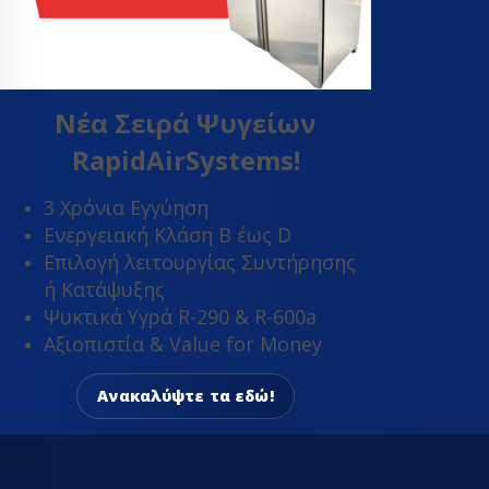
Ανεμιστήρες 
Ανεμιστήρες 
Ανεμιστήρε
Ανεμιστήρε
Νέα Σειρά Ψυγείων
Ανεμιστήρε
RapidAirSystems!
φυγοκεντρι
Μοτερ ανεμ
3 Χρόνια Εγγύηση
ψυγείου - κ
Ενεργειακή Κλάση Β έως D
πλυντηρίου
Επιλογή λειτουργίας Συντήρησης
Φτερά αλου
ή Κατάψυξης
Φτερωτή αν
Ψυκτικά Υγρά R-290 & R-600a
ψυγείου no 
Αξιοπιστία & Value for Money
Βάνες ball val
Βάσεις κλιμα
Ανακαλύψτε τα εδώ!
Δείκτες ροής
Εκτονωτικές 
Ηλεκτρονικ
εκτονωτικέ