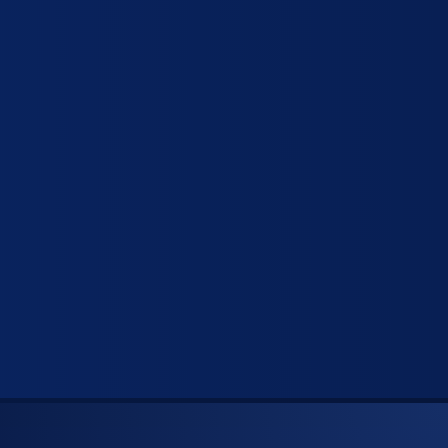
πορριμμάτων
stand - πεζοδρομίου
ς
ργασίας
α γενικής χρήσης
νες ψησίματος
κι gastronorm
 - Επιφάνειες
ών
ειες τραπεζιών
ζια
μεταφοράς