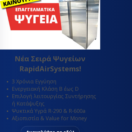
Νέα Σειρά Ψυγείων
RapidAirSystems!
3 Χρόνια Εγγύηση
Ενεργειακή Κλάση Β έως D
Επιλογή λειτουργίας Συντήρησης
ή Κατάψυξης
Ψυκτικά Υγρά R-290 & R-600a
Αξιοπιστία & Value for Money