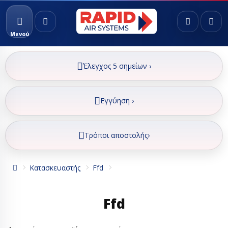
Μενού
Έλεγχος 5 σημείων ›
Εγγύηση ›
Τρόποι αποστολής›
Κατασκευαστής
Ffd
Ffd