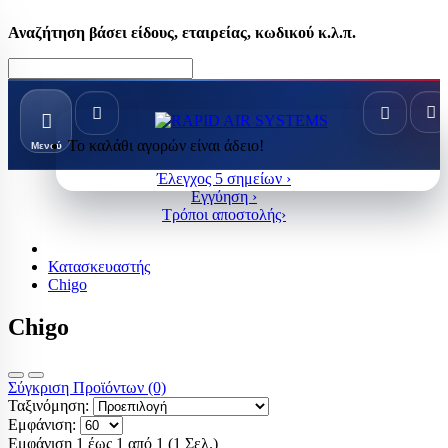
Αναζήτηση βάσει είδους, εταιρείας, κωδικού κ.λ.π.
Το καλάθι αγορών είναι άδειο!
Μενού
Έλεγχος 5 σημείων ›
Εγγύηση ›
Τρόποι αποστολής›
Κατασκευαστής
Chigo
Chigo
Σύγκριση Προϊόντων (0)
Ταξινόμηση:
Εμφάνιση:
Εμφάνιση 1 έως 1 από 1 (1 Σελ.)