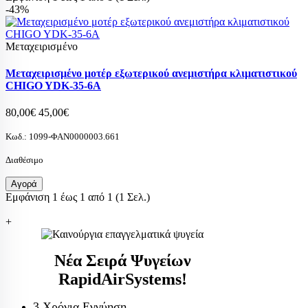
-43%
Μεταχειρισμένο
Μεταχειρισμένο μοτέρ εξωτερικού ανεμιστήρα κλιματιστικού
CHIGO YDK-35-6A
80,00€
45,00€
Κωδ.:
1099-ΦΑΝ0000003.661
Διαθέσιμο
Αγορά
Εμφάνιση 1 έως 1 από 1 (1 Σελ.)
+
Νέα Σειρά Ψυγείων
RapidAirSystems!
3 Χρόνια Εγγύηση