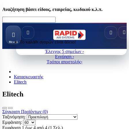
Αναζήτηση βάσει είδους, εταιρείας, κωδικού κ.λ.π.
Το καλάθι αγορών είναι άδειο!
Μενού
Έλεγχος 5 σημείων ›
Εγγύηση ›
Τρόποι αποστολής›
Κατασκευαστής
Elitech
Elitech
Σύγκριση Προϊόντων (0)
Ταξινόμηση:
Εμφάνιση:
Εμφάνιση 1 έως 4 από 4 (1 Σελ.)