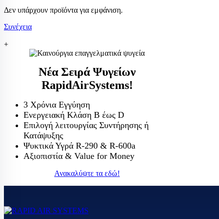
Χατκον
Δεν υπάρχουν προϊόντα για εμφάνιση.
Ισοθερμικά κιβ
ΨΥΓ
Thermobox
Συνέχεια
ΨΥΓ
+
ΨΥΓ
Νέα Σειρά Ψυγείων
ΨΥΓ
RapidAirSystems!
ΠΑΓΟΜΗΧΑΝ
ΨΥΓ
Μηχανές παγοκ
3 Χρόνια Εγγύηση
Ενεργειακή Κλάση Β έως D
Μηχανή παγοτρ
ΨΥΓ
Επιλογή λειτουργίας Συντήρησης ή
Κατάψυξης
ΨΥΓ
Ψυκτικά Υγρά R-290 & R-600a
Επ
Αξιοπιστία & Value for Money
Επ
Ανακαλύψτε τα εδώ!
ΨΥΓ
ΨΥΓ