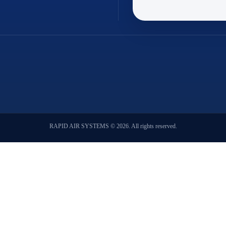
λβίδες
Τρόλε
ές εκτονωτικές
ωτικές βαλβίδες
ονωτικής βαλβίδας
ible
βίδες
αγνητικής βαλβίδας
RAPID AIR SYSTEMS © 2026. All rights reserved.
αγιστικά
είων - συμπιεστές
δέσμοι
νσης ψυγείων
ματα
ία