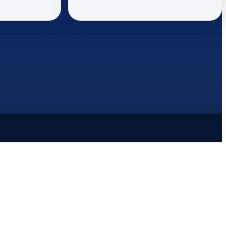
ϊ μεταφοράς