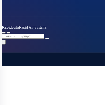
Εκτονωτικές βα
Ηλεκτρονικ
βαλβίδες
Θερμοεκτον
Rapidoulis
Rapid Air Systems
Orifice εκτ
Εύκαμπτα - Flex
Θερμοστάτες
Μαγνητικές βαλ
Πηνία ηλεκτρομ
Πιεσοστάτες
Σιλικόνες - σφρ
Συμπιεστές ψυγ
κλιματιστικών
Τριχοειδής συν
Φίλτρα αφύγρα
Ψυκτικά εξαρτή
Ψυκτικά εργαλε