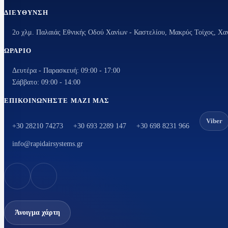
ΔΙΕΎΘΥΝΣΗ
ΨΥ
ΨΥΚΤΙΚΆ ΑΝΤ
2ο χλμ. Παλαιάς Εθνικής Οδού Χανίων - Καστελίου, Μακρύς Τοίχος, Χα
ΕΞΑΡΤΉΜΑΤΑ
ΩΡΆΡΙΟ
Ανεμιστήρες ψυγ
κλιματιστικών
Δευτέρα - Παρασκευή: 09:00 - 17:00
Ανεμιστήρες
Σάββατο: 09:00 - 14:00
Ανεμιστήρε
ΕΠΙΚΟΙΝΩΝΉΣΤΕ ΜΑΖΊ ΜΑΣ
Ανεμιστήρε
Viber
Μοτερ ανεμ
+30 28210 74273
+30 693 2289 147
+30 698 8231 966
κλιματιστικ
info@rapidairsystems.gr
Φτερά αλου
Φτερωτή αν
no frost
Βάνες ball valv
Βάσεις κλιματι
Άνοιγμα χάρτη
Δείκτες ροής υγ