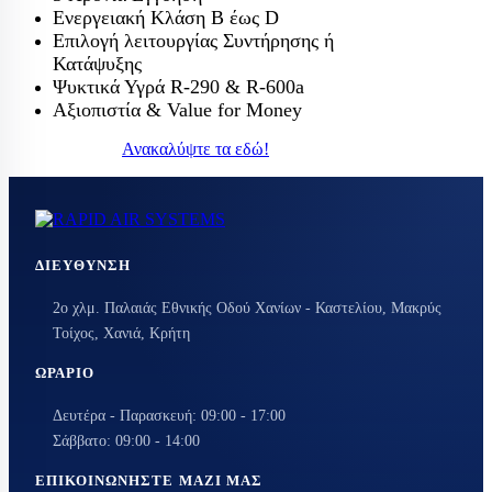
Ενεργειακή Κλάση Β έως D
Επιλογή λειτουργίας Συντήρησης ή
Κατάψυξης
Ψυκτικά Υγρά R-290 & R-600a
Αξιοπιστία & Value for Money
Ανακαλύψτε τα εδώ!
ΔΙΕΎΘΥΝΣΗ
2ο χλμ. Παλαιάς Εθνικής Οδού Χανίων - Καστελίου, Μακρύς
Τοίχος, Χανιά, Κρήτη
ΩΡΆΡΙΟ
Δευτέρα - Παρασκευή: 09:00 - 17:00
Σάββατο: 09:00 - 14:00
ΕΠΙΚΟΙΝΩΝΉΣΤΕ ΜΑΖΊ ΜΑΣ