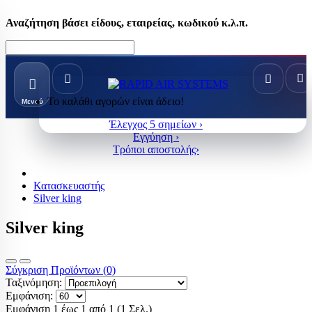
Αναζήτηση βάσει είδους, εταιρείας, κωδικού κ.λ.π.
Το καλάθι αγορών είναι άδειο!
Μενού
Έλεγχος 5 σημείων ›
Εγγύηση ›
Τρόποι αποστολής›
Κατασκευαστής
Silver king
Silver king
Σύγκριση Προϊόντων (0)
Ταξινόμηση:
Εμφάνιση:
Εμφάνιση 1 έως 1 από 1 (1 Σελ.)