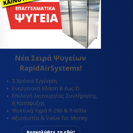
Νέα Σειρά Ψυγείων
RapidAirSystems!
3 Χρόνια Εγγύηση
Ενεργειακή Κλάση Β έως D
Επιλογή λειτουργίας Συντήρησης
ή Κατάψυξης
Ψυκτικά Υγρά R-290 & R-600a
Αξιοπιστία & Value for Money
Ανακαλύψτε τα εδώ!