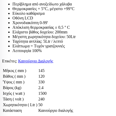
Περίβλημα από ανοξείδωτο χάλυβα
Θερμοκρασίες + 5°C, μέγιστο +99°C
Εύκολο καθάρισμα
Οθόνη LCD
Χρονοδιακόπτη 0-99'
Απόκλιση θερμοκρασίας ± 0,5 ° C
Ελάχιστο βάθος δοχείου: 200mm
Μέγιστη χωρητικότητα δοχείου: 50Ltr
Ταχύτητα αντλίας: 5Ltr / λεπτό
Ελάττωμα = Τυχόν γρατζουνιές
Λειτουργία 100%
Ετικέτες:
Καινούργιο Διαλογής
Μήκος ( mm )
145
Βάθος ( mm )
120
Ύψος ( mm )
330
Βάρος (kg)
2.4
Ισχύς ( watt )
1500
Τάση ( volt )
240
Χωρητικότητα ( Ltr )
50
Κατάσταση
Καινούργιο διαλογής