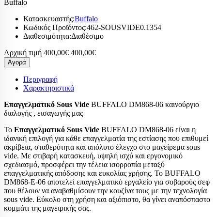
Buffalo
Κατασκευαστής:
Buffalo
Κωδικός Προϊόντος:
462-SOUSVIDE0.1354
Διαθεσιμότητα:
Διαθέσιμο
Αρχική τιμή
400,00€
400,00€
Αγορά
Περιγραφή
Χαρακτηριστικά
Επαγγελματικό Sous Vide
BUFFALO DM868-06 καινούργιο
διαλογής , εισαγωγής μας
Το
Επαγγελματικό Sous Vide
BUFFALO DM868-06 είναι η
ιδανική επιλογή για κάθε επαγγελματία της εστίασης που επιθυμεί
ακρίβεια, σταθερότητα και απόλυτο έλεγχο στο μαγείρεμα sous
vide. Με στιβαρή κατασκευή, υψηλή ισχύ και εργονομικό
σχεδιασμό, προσφέρει την τέλεια ισορροπία μεταξύ
επαγγελματικής απόδοσης και ευκολίας χρήσης. Το BUFFALO
DM868-E-06 αποτελεί επαγγελματικό εργαλείο για σοβαρούς σεφ
που θέλουν να αναβαθμίσουν την κουζίνα τους με την τεχνολογία
sous vide. Εύκολο στη χρήση και αξιόπιστο, θα γίνει αναπόσπαστο
κομμάτι της μαγειρικής σας.