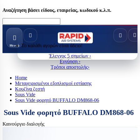
Αναζήτηση βάσει είδους, εταιρείας, κωδικού κ.λ.π.
Το καλάθι αγορών είναι άδειο!
Μενού
Έλεγχος 5 σημείων ›
Εγγύηση ›
Τρόποι αποστολής›
Home
Μεταχειρισμένοι εξοπλισμοί εστίασης
Κουζίνα ζεστή
Sous Vide
Sous Vide φορητό BUFFALO DM868-06
Sous Vide φορητό BUFFALO DM868-06
Καινούργιο διαλογής