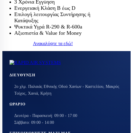
3 Χρόνια Εγγύηση
Ενεργειακή Κλάση Β έως D
Επιλογή λειτουργίας Συντήρησης ή
Κατάψυξης
Ψυκτικά Υγρά R-290 & R-600a
Αξιοπιστία & Value for Money
Ανακαλύψτε τα εδώ!
ΔΙΕΎΘΥΝΣΗ
2ο χλμ. Παλαιάς Εθνικής Οδού Χανίων - Καστελίου, Μακρύς
Τοίχος, Χανιά, Κρήτη
ΩΡΆΡΙΟ
Δευτέρα - Παρασκευή: 09:00 - 17:00
Σάββατο: 09:00 - 14:00