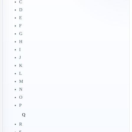
C
D
E
F
G
H
I
J
K
L
M
N
O
P
Q
R