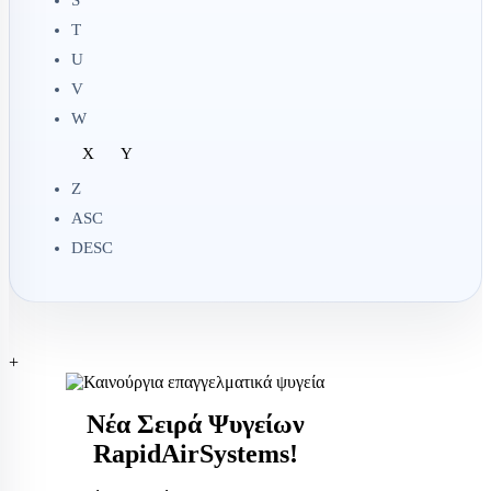
S
T
U
V
W
X
Y
Z
ASC
DESC
+
Νέα Σειρά Ψυγείων
RapidAirSystems!