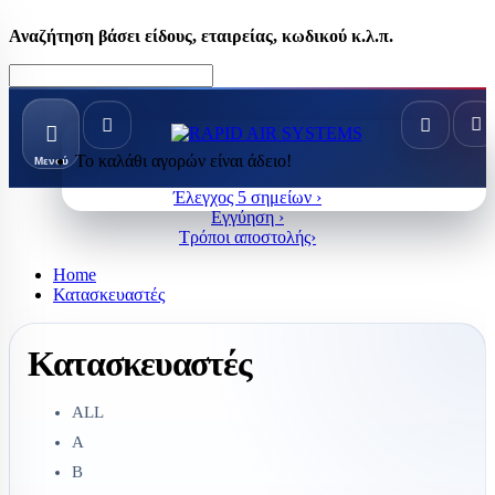
Αναζήτηση βάσει είδους, εταιρείας, κωδικού κ.λ.π.
Το καλάθι αγορών είναι άδειο!
Μενού
Έλεγχος 5 σημείων ›
Εγγύηση ›
Τρόποι αποστολής›
Home
Κατασκευαστές
Κατασκευαστές
ALL
A
B